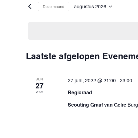
augustus 2026
Deze maand
Selecteer
een
datum.
K
Laatste afgelopen Evenem
a
l
JUN
27 juni, 2022 @ 21:00
-
23:00
27
e
Regioraad
2022
n
Scouting Graaf van Gelre
Burg
d
e
r