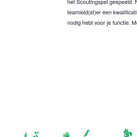
het Scoutingspel gespeeld. N
v
teamleid(st)er een kwalificat
a
nodig hebt voor je functie. M
n
E
v
e
n
e
m
e
n