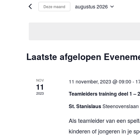
augustus 2026
Deze maand
Selecteer
een
datum.
K
Laatste afgelopen Evenem
a
l
NOV
11 november, 2023 @ 09:00
-
1
11
e
Teamleiders training deel 1 – 
2023
n
St. Stanislaus
Steenovenslaan
d
Als teamleider van een spel
e
kinderen of jongeren in je sp
r