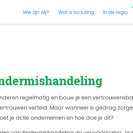
Wie zijn wij?
Wat is Scouting
In de regio
indermishandeling
 je kinderen regelmatig en bouw je een vertrouwens
vertrouwen verteld. Maar wanneer is gedrag zorgel
et je actie ondernemen en hoe doe je dit?
len van kindermishandeling en verwaarlozing. Je le